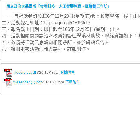
國立政治大學舉辦「金融科技、人工智慧物聯、區塊鍊工作坊」
一、旨揭活動訂於106年12月29日(星期五)假本校商學院一樓玉
二、活動報名網址：https://goo.gl/CH66fd。
三、報名截止日期：即日起至106年12月25日(星期一)止。
四、活動相關問題請洽本校資訊管理學系林助教，聯絡資訊如下：聯絡電話：02-
五、敬請將活動訊息轉知相關系所，並於網站公告。
六、檢附本次活動海報與議程，詳如附件。
fileservlet.pdf
320.19KByte
下載附件
fileservlet (1).pdf
407.63KByte
下載附件