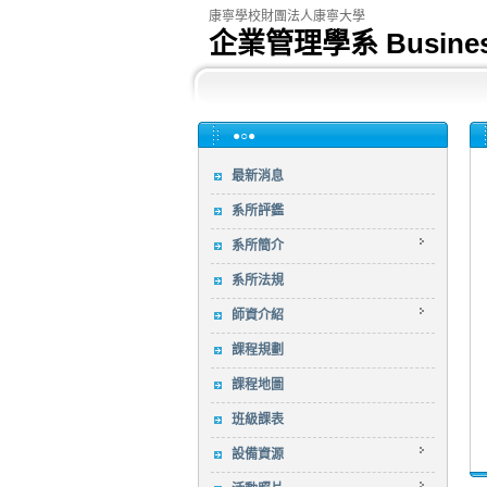
康寧學校財團法人康寧大學
企業管理學系 Business 
●○●
最新消息
系所評鑑
系所簡介
系所法規
師資介紹
課程規劃
課程地圖
班級課表
設備資源