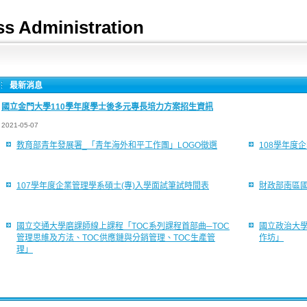
Administration
最新消息
國立金門大學110學年度學士後多元專長培力方案招生資訊
2021-05-07
教育部青年發展署_「青年海外和平工作團」LOGO徵選
108學年度
107學年度企業管理學系碩士(專)入學面試筆試時間表
財政部南區國
國立交通大學磨課師線上課程「TOC系列課程首部曲─TOC
國立政治大
管理思維及方法、TOC供應鏈與分銷管理、TOC生產管
作坊」
理」