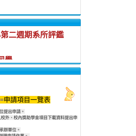
碩士班、碩士在職專班
心第二週期系所評鑑
同學
理學系碩士班
同學
=
申請項目一覽表
學系科技管理碩士班
單位提出申請。
入校外、
校內獎助學金項目下載資料提出申
各承辦單位。
 老師
辦理申請作業。