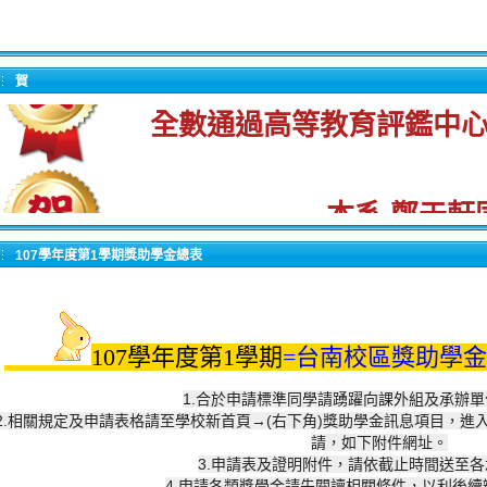
恭賀本系 大學部、進修部、
賀
全數通過高等教育評鑑中
本系 鄭
于
軒
錄取聯合大學經營管
107學年度第1學期獎助學金總表
本系 鄭
于
軒
107學年度第1學期
=台南校區獎助學金
錄取臺南大學經營與管理
1.合於申請標準同學請踴躍向課外組及承辦
2.相關規定及申請表格請至學校新首頁→(右下角)
獎助學金訊息項目，進
請，如下附件網址。
3.申請表及證明附件，請依截止時間送至
本系 林政德
4.申請各類獎學金請先閱讀相關條件，以利後續