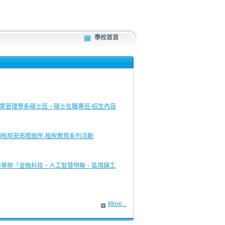
學校首頁
企業管理學系碩士班、碩士在職專班-招生內容
稅局安南稽徵所-租稅教育系列活動
學舉辦「金融科技、人工智慧物聯、區塊鍊工
More...