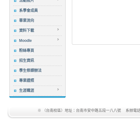
活動照片
系學會成員
畢業流向
資料下載
Moodle
粉絲專頁
招生資訊
學生修課辦法
專業證照
生涯職涯
※ （台南校區）地址：台南市安中路五段一八八號 系辦電話：(06)255-2